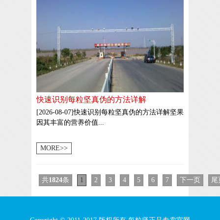
快速识别每粒坚真伪的方法详解
[2026-08-07]快速识别每粒坚真伪的方法详解坚果
因其丰富的营养价值...
MORE>>
共
1824
条
1
2
3
4
5
6
7
下一页
尾