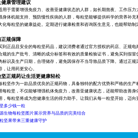
及健康管理建议
适用于需要增强免疫力、改善亚健康状态的人群，如长期熬夜、工作压力
强身体机能支持、预防慢性疾病的人群，每粒坚能够提供科学的营养补充
大化每粒坚的健康益处。定期进行健康检查和咨询医生意见，也能帮助制
。
与正规保障
买到正品且安全的每粒坚药品，建议消费者通过官方授权的药店、正规电
合规的生产批号、清晰的成分标签和有效的质量检验证书，避免买到假冒
伪标识及生产日期，合理储存，避免因保存不当导致品质下降。通过正规
导，让用药更安心。
粒坚正规药让生活更健康轻松
每粒坚作为一款品质优良的正规药物，具备独特的配方优势和严格的生产
用每粒坚，不仅能够增强机体免疫力，改善亚健康状态，还能帮助改善身
用，每粒坚将成为您健康生活的得力助手。让我们从每一粒坚开始，迈向
坚多少钱一粒
源生物每粒坚图片展示营养与品质的完美结合
粒坚果带来三重健康守护