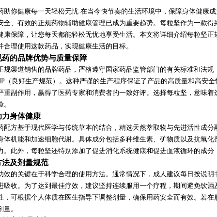
药助你健康每一天轻松无忧 在当今快节奏的生活环境中，保障身体健康
安全、有效的正规药物辅助健康管理已成为重要趋势。每粒坚作为一款得
健康保障，让您每天都能轻松无忧地享受生活。本文将详细介绍每粒坚正
并合理使用这款药品，实现健康生活的目标。
规药的品牌优势与质量保障
正规渠道销售的品牌药品，严格遵守国家药品监管部门的有关标准和法规
MP（良好生产规范）。这种严谨的生产程序保证了产品的高质量和高安
严重副作用，赢得了医药专家和消费者的一致好评。选择每粒坚，意味着
险。
助力身体健康
药配方基于现代医学与传统草本的结合，精选天然萃取物与先进活性成分
身体机能和加速细胞代谢。具体成分包括多种维生素、矿物质以及抗氧化
力。此外，每粒坚还特别添加了促进消化系统健康和促进血液循环的成分
方法及剂量规范
功效的关键在于科学合理的使用方法。通常情况下，成人建议每日按说明
进吸收。为了达到最佳疗效，建议坚持连续服用一个疗程，期间避免饮酒
性，可根据个人体质在医生指导下调整剂量，确保用药安全而有效。若在
剂量。