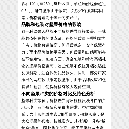
多在120元至250元每斤区间，单粒均价也会超过
0.5元。进口坚果由于物流、关税和保质期等因
素，价格普遍高于国产同类产品。
品牌和包装对坚果价格的影响
同一种坚果因品牌不同价格差异同样显著。一线
品牌依托完善的供应链、严格的质量管理和效力
广告，价格普遍偏高，但品质稳定，安全保障有
力；而小品牌价格更亲民，但质量和口感可能存
在不稳定性。包装方面，真空包装和带有高档礼
盒的坚果价格更高，这些包装不仅提升档次还延
长保鲜期，适合作为礼品购买。同时，部分厂家
推出的网红款或限定款坚果，由于品牌效应和包
装设计创新，使得价格有较大溢价空间。
不同坚果种类的价格对比及特色分析
坚果种类繁多，价格差异背后往往反映各自的产
地环境、营养价值和消费者需求。杏仁肉质细
腻，含丰富的维生素E和蛋白质，价格实惠，是
大众坚果的代表。核桃富含ω-3脂肪酸，具备“脑
黄金”美誉，因此售价偏高。松子因采摘劳力密