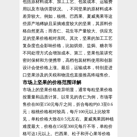
包括原材料成本、加工工艺、包装成本、运输费
用以及市场供需状况。，不同坚果的原材料成本
差异较大。例如，核桃、巴西果、夏威夷果等这
些原产地稀缺且采摘难度较大的坚果，其原料价
格自然更高；而杏仁、花生等产量较大、供应充
足的坚果价格相对亲民。其次，坚果的加工工艺
复杂度也会影响价格，比如烘焙、盐焗、糖衣等
不同处理方式会增加成本。第三，坚果包装讲究
密封保鲜和方便携带，高档包装材料使用和创新
设计会使价格上涨。最后，运输成本，特别是进
口坚果涉及的关税和物流也直接推高终端售价。
市场上坚果的价格范围详解
市场上的坚果价格差异明显，通常每粒坚果价格
按重量和品质计算。以常见的杏仁为例，市场零
售价在80至150元每斤之间，折合每粒约0.3至0.6
元；核桃价格相对较高，每斤100元以上比较常
见，单粒价格大致在0.5元左右。夏威夷果因种植
难度最大，价格在150至300元每斤不等，单粒价
格可达1元以上。巴西果、松子和开心果等价格