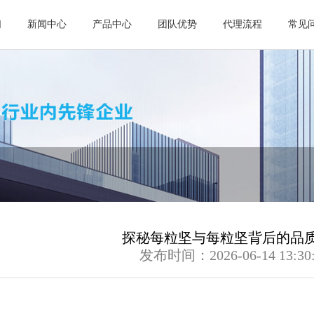
们
新闻中心
产品中心
团队优势
代理流程
常见
探秘每粒坚与每粒坚背后的品
发布时间：2026-06-14 13:30: