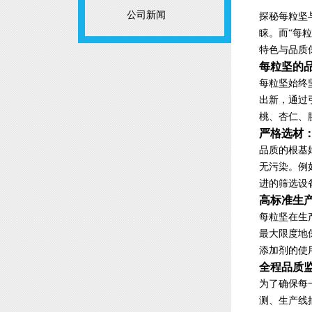
公司新闻
探秘每粒坚
睐。而“每
特色与品质
每粒坚的
每粒坚始终
出新，通过
桃、杏仁、
严格选材
品质的根基
无污染。例
进的筛选设
高标准生
每粒坚在生
最大限度地
添加剂的使
全程品质
为了确保每
测、生产线