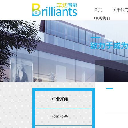
首页
关于我
联系我们
行业新闻
公司公告