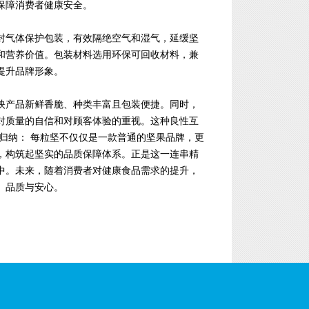
保障消费者健康安全。
封气体保护包装，有效隔绝空气和湿气，延缓坚
和营养价值。包装材料选用环保可回收材料，兼
提升品牌形象。
映产品新鲜香脆、种类丰富且包装便捷。同时，
对质量的自信和对顾客体验的重视。这种良性互
归纳： 每粒坚不仅仅是一款普通的坚果品牌，更
，构筑起坚实的品质保障体系。正是这一连串精
中。未来，随着消费者对健康食品需求的提升，
、品质与安心。