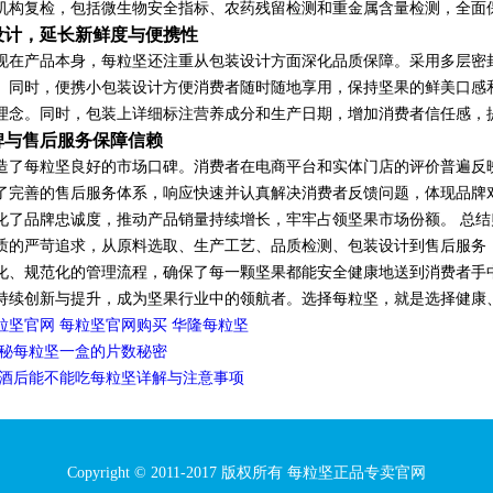
机构复检，包括微生物安全指标、农药残留检测和重金属含量检测，全面
设计，延长新鲜度与便携性
现在产品本身，每粒坚还注重从包装设计方面深化品质保障。采用多层密
。同时，便携小包装设计方便消费者随时随地享用，保持坚果的鲜美口感
理念。同时，包装上详细标注营养成分和生产日期，增加消费者信任感，
碑与售后服务保障信赖
造了每粒坚良好的市场口碑。消费者在电商平台和实体门店的评价普遍反
了完善的售后服务体系，响应快速并认真解决消费者反馈问题，体现品牌
化了品牌忠诚度，推动产品销量持续增长，牢牢占领坚果市场份额。 总结
质的严苛追求，从原料选取、生产工艺、品质检测、包装设计到售后服务
化、规范化的管理流程，确保了每一颗坚果都能安全健康地送到消费者手
持续创新与提升，成为坚果行业中的领航者。选择每粒坚，就是选择健康
粒坚官网
每粒坚官网购买
华隆每粒坚
秘每粒坚一盒的片数秘密
酒后能不能吃每粒坚详解与注意事项
Copyright © 2011-2017 版权所有 每粒坚正品专卖官网