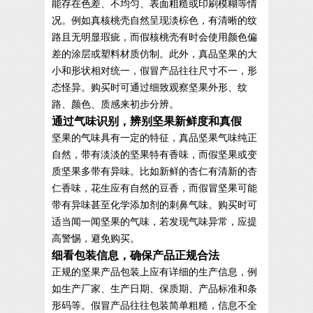
能存在色差、不均匀、表面粗糙或印刷模糊等情
况。例如真核桃壳自然呈现淡棕色，有清晰的纹
路且无明显瑕疵，而假核桃壳有时会使用颜色偏
差的涂层或塑料材质仿制。此外，真品坚果的大
小和形状相对统一，假冒产品往往尺寸不一，形
态怪异。购买时可通过细致观察坚果外形、纹
路、颜色、质感来初步分辨。
通过气味识别，辨别坚果新鲜度和真假
坚果的气味具有一定的特征，真品坚果气味纯正
自然，带有淡淡的坚果特有香味，而假坚果或变
质坚果多带有异味。比如新鲜的杏仁有清新的杏
仁香味，花生应有自然的豆香，而假冒坚果可能
带有异味甚至化学添加剂的刺鼻气味。购买时可
适当闻一闻坚果的气味，若发现气味异常，应提
高警惕，避免购买。
细看包装信息，确保产品正规合法
正规的坚果产品包装上应有详细的生产信息，例
如生产厂家、生产日期、保质期、产品标准和条
形码等。假冒产品往往包装简单粗糙，信息不全