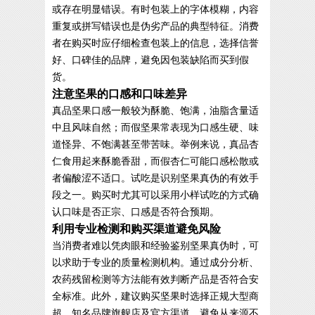
或存在明显错误。有时包装上的字体模糊，内容
重复或拼写错误也是伪劣产品的典型特征。消费
者在购买时应仔细检查包装上的信息，选择信誉
好、口碑佳的品牌，避免因包装缺陷而买到假
货。
注意坚果的口感和口味差异
真品坚果口感一般较为酥脆、饱满，油脂含量适
中且风味自然；而假坚果常表现为口感生硬、味
道怪异、不饱满甚至带苦味。举例来说，真品杏
仁食用起来酥脆香甜，而假杏仁可能口感松散或
者偏酸涩不适口。试吃是识别坚果真伪的有效手
段之一。购买时尤其可以采用小样试吃的方式确
认口味是否正宗、口感是否符合预期。
利用专业检测和购买渠道避免风险
当消费者难以凭肉眼和经验鉴别坚果真伪时，可
以求助于专业的质量检测机构。通过成分分析、
农药残留检测等方法能有效判断产品是否符合安
全标准。此外，建议购买坚果时选择正规大型商
超、知名品牌旗舰店及官方渠道，避免从来源不